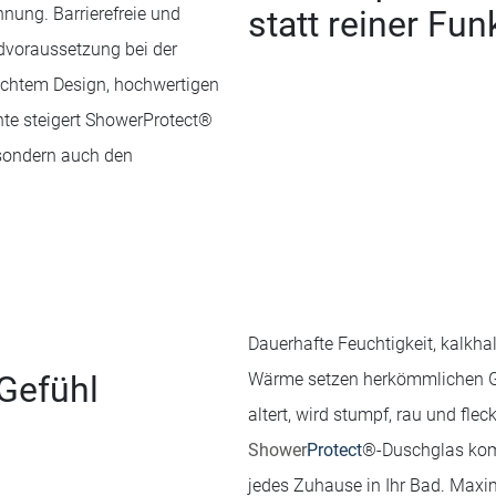
nnung. Barrierefreie und
statt reiner Fun
dvoraussetzung bei der
chtem Design, hochwertigen
te steigert ShowerProtect®
sondern auch den
Dauerhafte Feuchtigkeit, kalkh
Gefühl
Wärme setzen herkömmlichen Gl
altert, wird stumpf, rau und fle
Shower
Protect
®-Duschglas kom
jedes Zuhause in Ihr Bad. Max