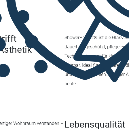
rifft
ShowerProtect® ist die Glasve
Ästhetik
dauerhaft geschützt, pflegeleicht
Technologie sorgt für klare Sic
spürbar. Ideal für modulare Bad
und Funktion zählen. Weniger A
heute.
Lebensqualität
ertiger Wohnraum verstanden –