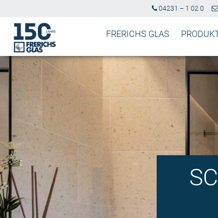
04231 – 1 02 0
FRERICHS GLAS
PRODUK
SC