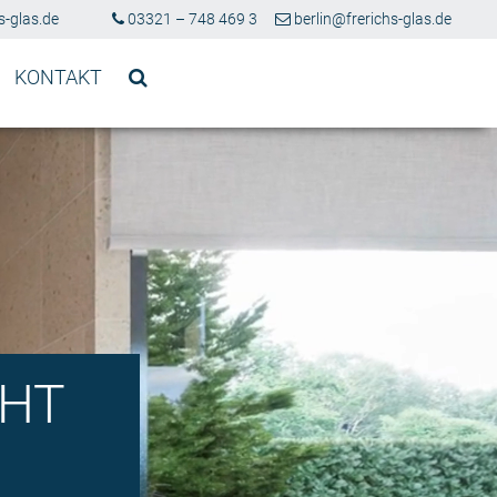
-glas.de
03321 – 748 469 3
berlin@frerichs-glas.de
KONTAKT
CHT