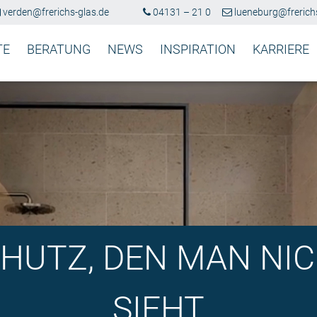
verden@frerichs-glas.de
04131 – 21 0
lueneburg@frerichs
TE
BERATUNG
NEWS
INSPIRATION
KARRIERE
HUTZ, DEN MAN NI
SIEHT