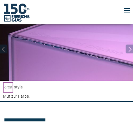
Licht inszeniert.
Mut zur Farbe.
Von der Natur beeinflusst.