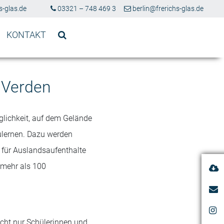
-glas.de
03321 – 748 469 3
berlin@frerichs-glas.de
KONTAKT
 Verden
glichkeit, auf dem Gelände
ulernen. Dazu werden
 für Auslandsaufenthalte
 mehr als 100
icht nur Schülerinnen und