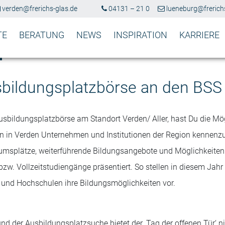
verden@frerichs-glas.de
04131 – 21 0
lueneburg@frerichs
TE
BERATUNG
NEWS
INSPIRATION
KARRIERE
sbildungsplatzbörse an den BSS
sbildungsplatzbörse am Standort Verden/ Aller, hast Du die Mö
en in Verden Unternehmen und Institutionen der Region kennenz
umsplätze, weiterführende Bildungsangebote und Möglichkeiten
zw. Vollzeitstudiengänge präsentiert. So stellen in diesem Jahr
 und Hochschulen ihre Bildungsmöglichkeiten vor.
und der Ausbildungsplatzsuche bietet der ‚Tag der offenen Tür‘ n